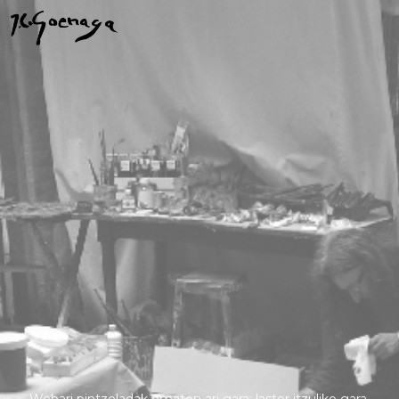
Webari pintzeladak ematen ari gara; laster itzuliko gara.